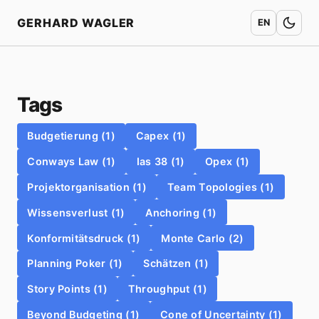
Startseite
GERHARD WAGLER
EN
Tags
Budgetierung (1)
Capex (1)
Conways Law (1)
Ias 38 (1)
Opex (1)
Projektorganisation (1)
Team Topologies (1)
Wissensverlust (1)
Anchoring (1)
Konformitätsdruck (1)
Monte Carlo (2)
Planning Poker (1)
Schätzen (1)
Story Points (1)
Throughput (1)
Beyond Budgeting (1)
Cone of Uncertainty (1)